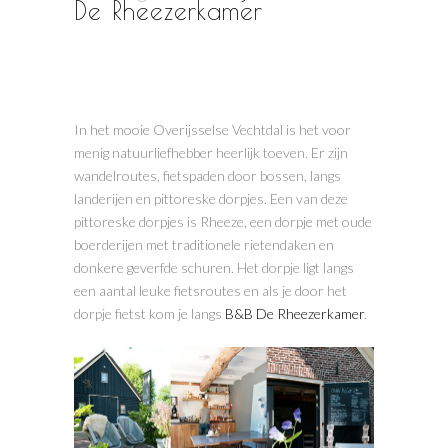
De Rheezerkamer
In het mooie Overijsselse Vechtdal is het voor
menig natuurliefhebber heerlijk toeven. Er zijn
wandelroutes, fietspaden door bossen, langs
landerijen en pittoreske dorpjes. Een van deze
pittoreske dorpjes is Rheeze, een dorpje met oude
boerderijen met traditionele rietendaken en
donkere geverfde schuren. Het dorpje ligt langs
een aantal leuke fietsroutes en als je door het
dorpje fietst kom je langs
B&B De Rheezerkamer
.