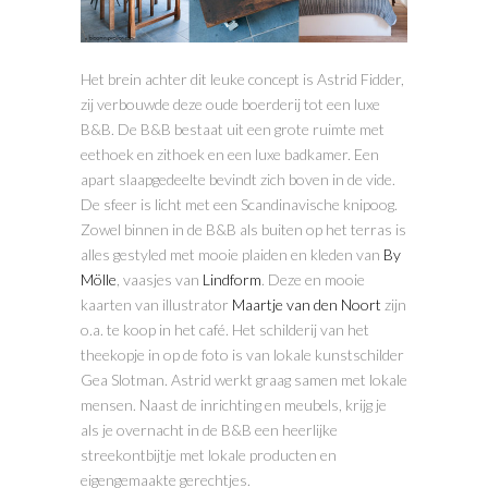
Het brein achter dit leuke concept is Astrid Fidder,
zij verbouwde deze oude boerderij tot een luxe
B&B. De B&B bestaat uit een grote ruimte met
eethoek en zithoek en een luxe badkamer. Een
apart slaapgedeelte bevindt zich boven in de vide.
De sfeer is licht met een Scandinavische knipoog.
Zowel binnen in de B&B als buiten op het terras is
alles gestyled met mooie plaiden en kleden van
By
Mölle
, vaasjes van
Lindform
. Deze en mooie
kaarten van illustrator
Maartje van den Noort
zijn
o.a. te koop in het café. Het schilderij van het
theekopje in op de foto is van lokale kunstschilder
Gea Slotman. Astrid werkt graag samen met lokale
mensen. Naast de inrichting en meubels, krijg je
als je overnacht in de B&B een heerlijke
streekontbijtje met lokale producten en
eigengemaakte gerechtjes.