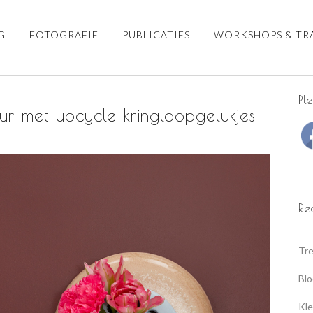
G
FOTOGRAFIE
PUBLICATIES
WORKSHOPS & TR
Pl
ieur met upcycle kringloopgelukjes
Re
Tre
Blo
Kle