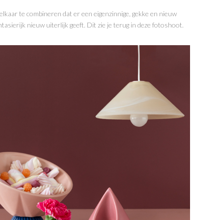
elkaar te combineren dat er een eigenzinnige, gekke en nieuw
erijk nieuw uiterlijk geeft. Dit zie je terug in deze fotoshoot.