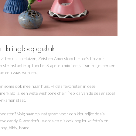
or kringloopgeluk
zitten o.a. in Huizen, Zeist en Amersfoort. Hilde’s tip voor
erste instantie op functie. Stapel en mix items. Dan zul je merken:
van een vaas worden.
n soms ook mee naar huis. Hilde’s favorieten in deze
merk Bolia, een witte wishbone chair (replica van de designstoel
oonkamer staat.
vondsten? Volg haar op instagram voor een kleurrijke dosis
rior eye candy & wonderful words en oja ook nog leuke foto’s en
happy_hildy_home