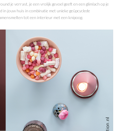
ound je verrast, je een vrolijk gevoel geeft en een glimlach op je
und in jouw huis in combinatie met unieke geüpcyclede
samensmelten tot een interieur met een knipoog.