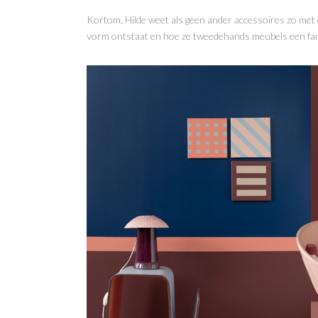
Kortom, Hilde weet als geen ander accessoires zo met 
vorm ontstaat en hoe ze tweedehands meubels een fantasi