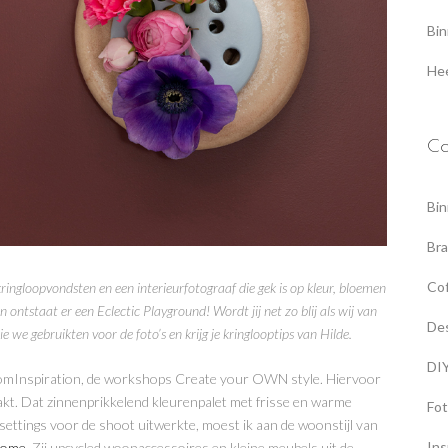
Bin
Hee
Ca
Bin
Br
Co
kringloopvondsten en een interieurfotograaf die gek is op kleur, bloemen
ontstaat er een Eclectic Playground! Wordt jij net zo blij als wij van
De
e we gebruikten voor de foto’s en krijg je kringlooptips van Hilde.
DI
oomInspiration, de workshops Create your OWN style. Hiervoor
akt. Dat zinnenprikkelend kleurenpalet met frisse en warme
Fot
k settings voor de shoot uitwerkte, moest ik aan de woonstijl van
Ins
home
. Zij upcycled woonaccessoires en kleine meubels uit de