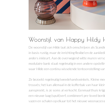
Woonstijl van Happy Hildy
De woonstijl van Hilde laat zich omschrijven als Scandi
in basis rustig, maar de inrichting flexibel en de aankle
anders inkleurt. Aan de overwegend witte muren versch
modulaire bank staat regelmatig in een andere opstellin
waar Hilde een continu wisselende tentoonstellimg van
Ze bezoekt regelmatig tweedehandswinkels. Kleine me
trouvés; het kan allemaal in de kofferbak van haar klei
aanspreekt, is ze soms al verkocht. Eenmaal thuis krijgt
een nieuwe laag (spuit)verf, combineert pre-loved bord
vazen en schalen op elkaar tot het nieuwe woonaccesso