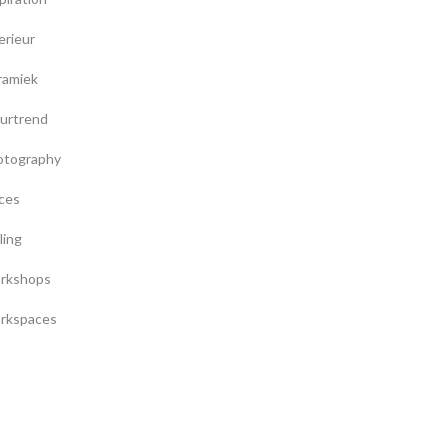
erieur
ramiek
urtrend
otography
ces
ling
rkshops
rkspaces