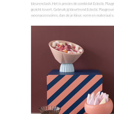
kleurenclash. Het is precies de combi dat Eclectic Playgr
gezicht tovert. Gebruik jij kleurtrend Eclectic Playgro
woonaccessoires, dan zie je kleur, vorm en materiaal 