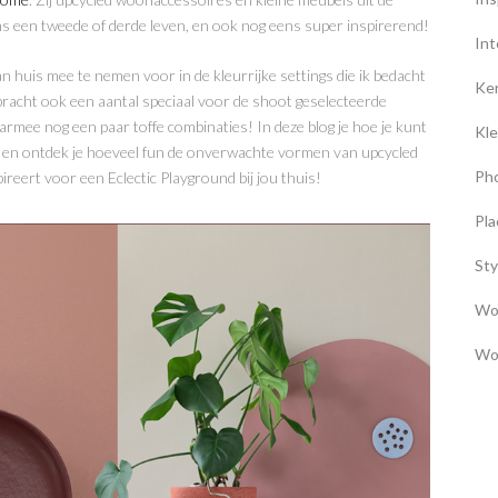
ms een tweede of derde leven, en ook nog eens super inspirerend!
Int
an huis mee te nemen voor in de kleurrijke settings die ik bedacht
Ke
 bracht ook een aantal speciaal voor de shoot geselecteerde
rmee nog een paar toffe combinaties! In deze blog je hoe je kunt
Kle
nd en ontdek je hoeveel fun de onverwachte vormen van upcycled
Ph
reert voor een Eclectic Playground bij jou thuis!
Pla
Sty
Wo
Wo