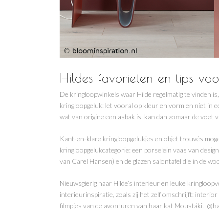
Hildes favorieten en tips vo
De kringloopwinkels waar Hilde regelmatig te vinden is, 
kringloopgeluk: let vooral op kleur en vorm en niet in e
wat van origine een asbak is, kan dan zomaar de voet 
Kant-en-klare kringloopgelukjes en objet trouvés moge
kringloopgelukcategorie: een porselein vaas van design
van Carel Hansen) en de glazen salontafel die in de w
Nieuwsgierig naar Hilde’s interieur en leuke kringloop
interieurinspiratie, zoals zij het zelf omschrijft: inte
filmpjes van de avonturen van haar kat Moustáki. @