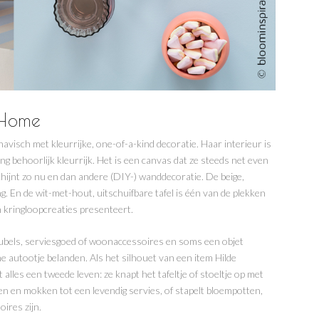
 Home
navisch met kleurrijke, one-of-a-kind decoratie. Haar interieur is
ding behoorlijk kleurrijk. Het is een canvas dat ze steeds net even
ijnt zo nu en dan andere (DIY-) wanddecoratie. De beige,
g. En de wit-met-hout, uitschuifbare tafel is één van de plekken
 kringloopcreaties presenteert.
ubels, serviesgoed of woonaccessoires en soms een objet
ne autootje belanden. Als het silhouet van een item Hilde
 alles een tweede leven: ze knapt het tafeltje of stoeltje op met
en en mokken tot een levendig servies, of stapelt bloempotten,
ires zijn.