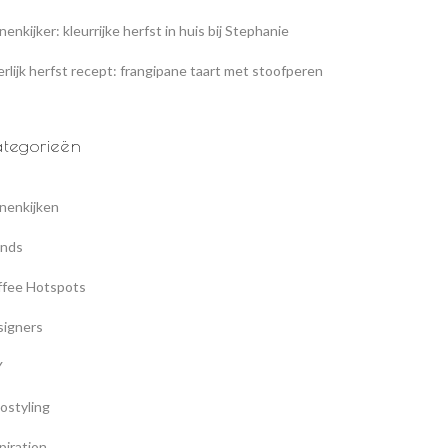
nenkijker: kleurrijke herfst in huis bij Stephanie
rlijk herfst recept: frangipane taart met stoofperen
tegorieën
nenkijken
ands
ffee Hotspots
signers
Y
ostyling
piration