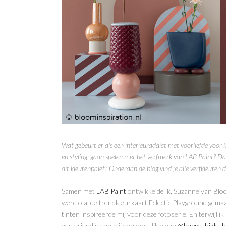
Wat gebeurt er als een interieuraddict met voorliefde voor 
en styling, gaan spelen met het verfmerk van LAB Paint? Dan 
dit kleurenpalet? Onderaan de blog vind je alle verfkleuren di
Samen met
LAB Paint
ontwikkelde ik, Suzanne van Bl
werd o.a. de trendkleurkaart Eclectic Playground gema
tinten inspireerde mij voor deze fotoserie. En terwijl i
een vriendin van mij denken, Hilde van
@happy_hildy_