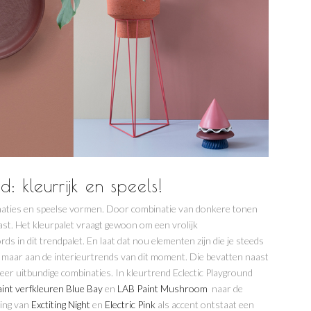
: kleurrijk en speels!
inaties en speelse vormen. Door combinatie van donkere tonen
ast. Het kleurpalet vraagt gewoon om een vrolijk
ds in dit trendpalet. En laat dat nou elementen zijn die je steeds
 maar aan de interieurtrends van dit moment. Die bevatten naast
eer uitbundige combinaties. In kleurtrend Eclectic Playground
int verfkleuren Blue Bay
en
LAB Paint Mushroom
naar de
ging van
Exctiting Night
en
Electric Pink
als accent ontstaat een