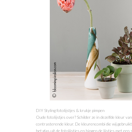
DIY Styling fotolijstjes & krukje pimpen
Oude fotolijstjes over? Schilder ze in dezelfde kleur van
contrasterende kleur. De kleurencombi die wij gebrui
het glas uit de fotolijstjes en hingen de lijstjes met ee