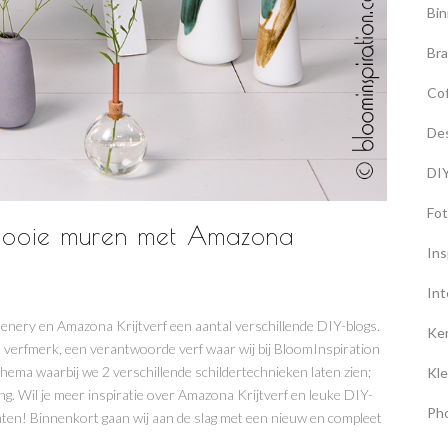
Bin
Br
Co
De
DI
Fot
 mooie muren met Amazona
Ins
Int
enery en Amazona Krijtverf een aantal verschillende DIY-blogs.
Ke
 verfmerk, een verantwoorde verf waar wij bij BloomInspiration
 thema waarbij we 2 verschillende schildertechnieken laten zien;
Kle
g. Wil je meer inspiratie over Amazona Krijtverf en leuke DIY-
Ph
gaten! Binnenkort gaan wij aan de slag met een nieuw en compleet