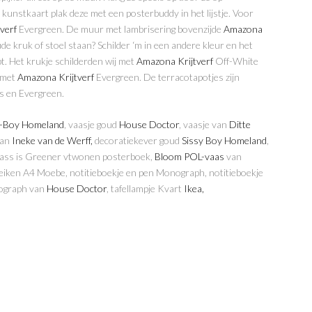
kunstkaart plak deze met een posterbuddy in het lijstje. Voor
verf
Evergreen. De muur met lambrisering bovenzijde
Amazona
oude kruk of stoel staan? Schilder ‘m in een andere kleur en het
t. Het krukje schilderden wij met
Amazona Krijtverf
Off-White
e met
Amazona Krijtverf
Evergreen. De terracotapotjes zijn
js en Evergreen.
y-Boy Homeland
, vaasje goud
House Doctor
, vaasje van
Ditte
van
Ineke van de Werff,
decoratiekever goud
Sissy Boy Homeland
,
Grass is Greener vtwonen posterboek,
Bloom POL-vaas
van
t eiken A4 Moebe, notitieboekje en pen Monograph, notitieboekje
nograph van
House Doctor
, tafellampje Kvart
Ikea,