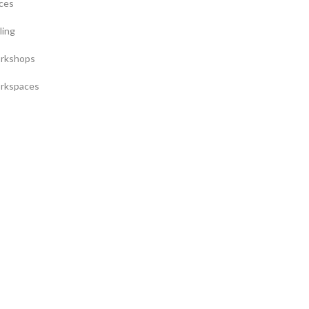
ces
ling
rkshops
rkspaces