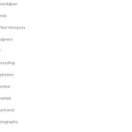
nenkijken
ands
ffee Hotspots
signers
Y
ostyling
piration
erieur
ramiek
urtrend
otography