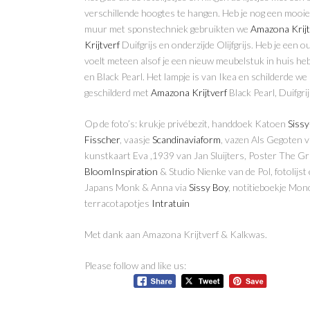
verschillende hoogtes te hangen. Heb je nog een mooie 
muur met sponstechniek gebruikten we
Amazona Krijt
Krijtverf
Duifgrijs en onderzijde Olijfgrijs. Heb je een 
voelt meteen alsof je een nieuw meubelstuk in huis heb
en Black Pearl. Het lampje is van Ikea en schilderde w
geschilderd met
Amazona Krijtverf
Black Pearl, Duifgri
Op de foto’s: krukje privébezit, handdoek Katoen
Siss
Fisscher
, vaasje
Scandinaviaform
, vazen Als Gegoten 
kunstkaart Eva ,1939 van Jan Sluijters, Poster The 
BloomInspiration
& Studio Nienke van de Pol, fotolijs
Japans Monk & Anna via
Sissy Boy
, notitieboekje Mo
terracotapotjes
Intratuin
Met dank aan Amazona Krijtverf & Kalkwas.
Please follow and like us: