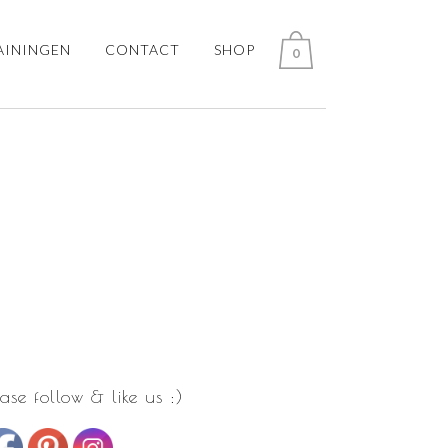
AININGEN
CONTACT
SHOP
0
zona Krijtverf
ease follow & like us :)