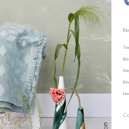
Re
Tre
Blo
Kle
Bin
Hee
Ca