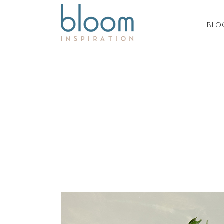
BLO
DIY schilderk