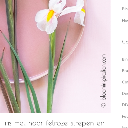
Bin
Hee
Ca
Bin
Br
Co
De
DI
Fot
Iris met haar felroze strepen en
Ins