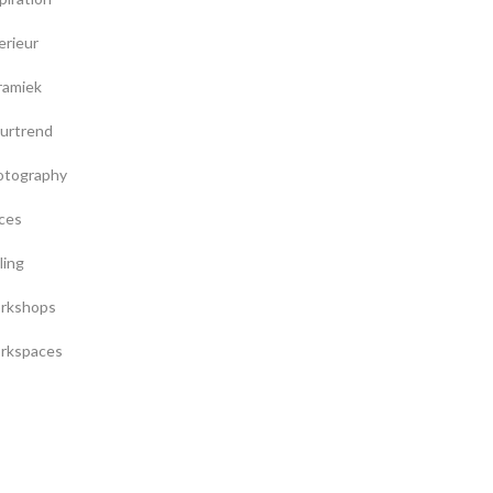
erieur
ramiek
urtrend
otography
ces
ling
rkshops
rkspaces