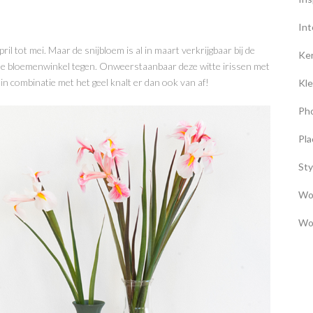
Int
il tot mei. Maar de snijbloem is al in maart verkrijgbaar bij de
Ke
 de bloemenwinkel tegen. Onweerstaanbaar deze witte irissen met
in combinatie met het geel knalt er dan ook van af!
Kle
Ph
Pla
Sty
Wo
Wo