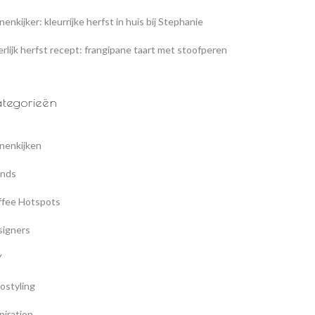
nenkijker: kleurrijke herfst in huis bij Stephanie
rlijk herfst recept: frangipane taart met stoofperen
tegorieën
nenkijken
ands
ffee Hotspots
signers
Y
ostyling
piration