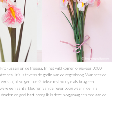
ls krokussen en de freesia. In het wild komen ongeveer 3000
atzones. Iris is tevens de godin van de regenboog. Wanneer de
 verschijnt volgens de Griekse mythologie als brug een
ege een aantal kleuren van de regenboog waarin de Iris
draden en geel hart breng ik in deze blog graag een ode aan de