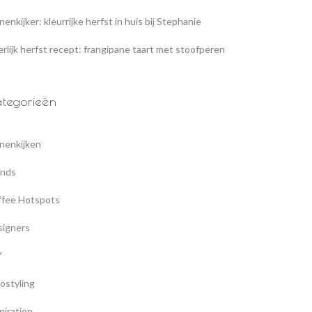
nenkijker: kleurrijke herfst in huis bij Stephanie
rlijk herfst recept: frangipane taart met stoofperen
tegorieën
nenkijken
ands
ffee Hotspots
signers
Y
ostyling
piration