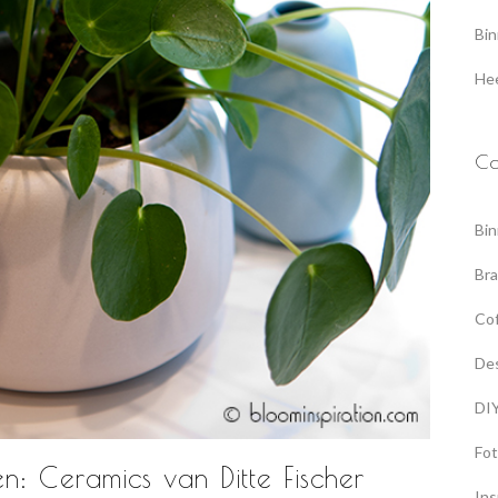
Bin
Hee
Ca
Bin
Br
Co
De
DI
Fot
: Ceramics van Ditte Fischer
Ins