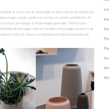
Int
tdekte ik in een van de zijstraatjes in het centrum de winkel van
 bolvormige vaasjes, potten en servies in zachte pasteltinten. Al
Ke
ls in haar werkplaats in Kopenhagen gemaakt. Ditte Fischer
wikkelende een eigen stijl met strakke, eenvoudige vormen in de
Kle
 inspireren door de natuur en ontwierp een klein juwelendoosje
Ph
Pla
Sty
Wo
Wo