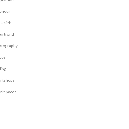
erieur
ramiek
urtrend
otography
ces
ling
rkshops
rkspaces