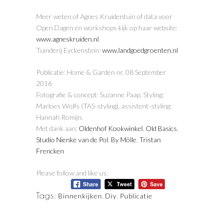
Meer weten of Agnes Kruidentuin of data voor
Open Dagen en workshops kijk op haar website:
www.agneskruiden.nl
Tuinderij Eyckenstein:
www.landgoedgroenten.nl
Publicatie: Home & Garden nr. 08 September
2016
Fotografie & concept: Suzanne Paap, Styling:
Marloes Wolfs (TAS-styling), assistent-styling:
Hannah Romijn.
Met dank aan:
Oldenhof Kookwinkel
,
Old Basics
,
Studio Nienke van de Pol
,
By Mölle
,
Tristan
Frencken
Please follow and like us:
Tags:
Binnenkijken
,
Diy
,
Publicatie