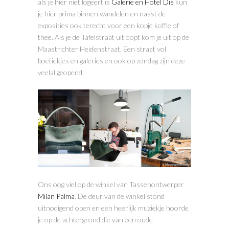
als je hier niet logeert is
Galerie en Hotel Dis
kun
je hier prima binnen wandelen en naast de
exposities ook terecht voor een kopje koffie of
thee. Als je de Tafelstraat uitloopt kom je uit op de
Maastrichter Heidenstraat. Een straat vol
boetiekjes en galeries en ook op zondag zijn deze
veelal geopend.
Ons oog viel op de winkel van Tassenontwerper
Milan Palma
. De deur van de winkel stond
uitnodigend open en een heerlijk muziekje hoorde
je op de achtergrond die van een oude