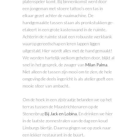
platenspeler komt. Bij binnenkomst werd door
een jongeman met stoere tattoo’s een tas in
elkaar gezet achter de naaimachine. De
handgemaakte tassen staan als pronkstukken ge-
etaleert in een grote kastenwand in de ruimte.
Achterin de ruimte staat een robuuste werkbank
waarop gereedschap en leren lappen liggen
uitgestald. Hier wordt alles met de hand gemaakt!
We worden hartelijk welkom geheten door, blijkt al
snel in het gesprek, de zwager van
Milan Palma
.
Niet alleen de tassen zijn mooi om te zien, de hele
omgeving die deels ingericht is als atelier geeft een
mooie sfeer van ambacht.
Om de hoek in een zijstraatje belanden we op het
terras tussen de Maastrichtenaren op de
Stenenbrug
Bij Jack en Lobina.
En drinken we hier
in de laatste zonnestralen van de dag een koud
Limburgs biertje. Daarna gingen we op zoek naar
een lekker restaurant in de buurt.