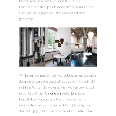
historische stadswijk vol kunst, cultuur
traditionele cafeetjes en moderne restaurantjes.
Ook wel het Quartier Latin van Maastricht
genoemd.
Wij liepen richten SintServaasklooster en dwaalde
door de pittoreske oude straatjes van Maastricht
richting Achter de Molens. Hier vlakbij bevind zich
in de Tafelstraat
Galerie en Hotel Dis
. Een
kunstlokaal voor exposities en evenementen
waar je tevens kunt overnachten. De volgende
dag ontbijt je midden in de expositie ruimte. Ook