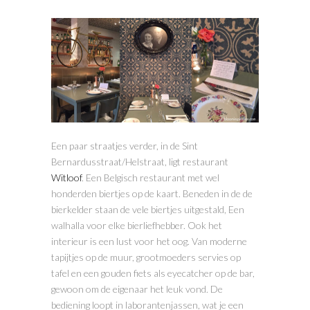
Een paar straatjes verder, in de Sint
Bernardusstraat/Helstraat, ligt restaurant
Witloof
. Een Belgisch restaurant met wel
honderden biertjes op de kaart. Beneden in de de
bierkelder staan de vele biertjes uitgestald, Een
walhalla voor elke bierliefhebber. Ook het
interieur is een lust voor het oog. Van moderne
tapijtjes op de muur, grootmoeders servies op
tafel en een gouden fiets als eyecatcher op de bar,
gewoon om de eigenaar het leuk vond. De
bediening loopt in laborantenjassen, wat je een