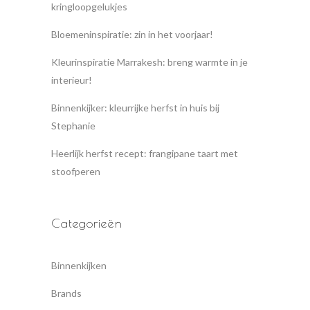
kringloopgelukjes
Bloemeninspiratie: zin in het voorjaar!
Kleurinspiratie Marrakesh: breng warmte in je
interieur!
Binnenkijker: kleurrijke herfst in huis bij
Stephanie
Heerlijk herfst recept: frangipane taart met
stoofperen
Categorieën
Binnenkijken
Brands