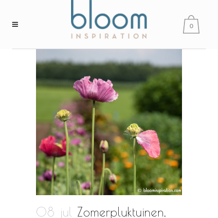
0
08 jul
Zomerpluktuinen,