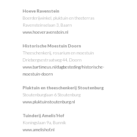
Hoeve Ravenstein
Boerderijwinkel, pluktuin en theeterras
Ravensteinselaan 3, Baarn
www.hoeveravenstein.nl
Historische Moestuin Doorn
Theeschenkerij, rosarium en moestuin
Driebergsestraatweg 44,
Doorn
www.bartimeus.nl/dagbesteding/historische-
moestuin-doorn
Pluktuin en theeschenkerij Stoutenburg
Stoutenburglaan 6
Stoutenburg
www.pluktuinstoutenburg.nl
Tuinderij Amelis’Hof
Koningslaan 9a, Bunnik
www.amelishof.nl