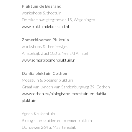
Pluktuin de Bosrand
workshops & theetuin
Dorskampweg tegenover 15, Wageningen
www.pluktuindebosrand.nl
Zomerbloemen Pluktuin
workshops & theefeestjes
Amsteldijk Zuid 183 b, Nes a/d Amstel
www.zomerbloemenpluktuin.nl
Dahlia pluktuin Cothen
Moestuin & bloemenpluktuin
Graaf van Lynden van Sandenburgweg 39, Cothen
www.cothen.eu/biologische-moestuin-en-dahlia-
pluktuin
Agnes Kruidentuin
Biologische kruiden en bloemenpluktuin
Dorpsweg 264 a, Maartensdijk