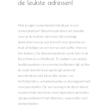
de leukste adressen!
Pluk je eigen zomerboeket bij elkaar in een
zomerpluktuin! BloomInspiration verzamelde
voor je de leukste adressen. Bij sommige
pluktuinen kun je ook terecht voor groente en
fruit of hebben ze een terras met koffie, thee en
iets lekkers. De bloemenpluktuin op de foto is de
Boschhoeve in Wolfheze. Te midden van weidse
landbouwakkers en enorme loofbomen ligt achter
de oude boerderij een grote gevarieerde
boerderijtuin met kleurrijke zomer- en
herfstborders, schaduwlaantje en boomgaard met
voorjaarsbollen. De verrassing is de decoratieve
inspirerende moestuin waar bijzondere groentes
zijn gecombineerd met bloemen, waaronder veel
(zomer)bollen.