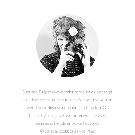
Suzanne Paap maakt interieurproducties, verzorgt
creatieve concepten en fotografie voor merken en
werkt voor diverse (interieur)architecten. Op
haar blog schrijft ze over interieur, lifestyle,
designers, trends en leuke hotspots.
© tekst & beeld: Suzanne Paap