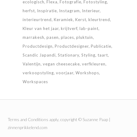
ecologisch
Flexa
Fotografie
Fotostyling
herfst
Inspiratie
Instagram
Interieur
interieurtrend
Keramiek
Kerst
kleurtrend
Kleur van het jaar
krijtverf
lab-paint
marrakesh
pasen
places
pluktuin
Productdesign
Productdesigner
Publicatie
Scandic Japandi
Stationary
Styling
taart
Valentijn
vegan cheesecake
verfkleuren
verkoopstyling
voorjaar
Workshops
Workspaces
Terms and Conditions
apply, copyright © Suzanne Paap |
zinnenprikkelend.com