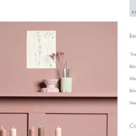
Re
Tre
Blo
Kle
Bin
Hee
Ca