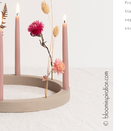
Pr
St
ve
vo