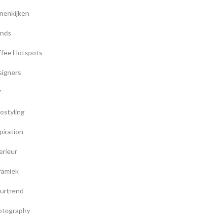
nenkijken
ands
ffee Hotspots
signers
Y
ostyling
piration
erieur
ramiek
urtrend
otography