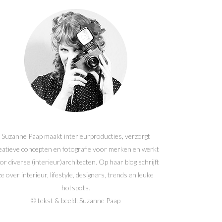
Suzanne Paap maakt interieurproducties, verzorgt
eatieve concepten en fotografie voor merken en werkt
or diverse (interieur)architecten. Op haar blog schrijft
ze over interieur, lifestyle, designers, trends en leuke
hotspots.
© tekst & beeld: Suzanne Paap