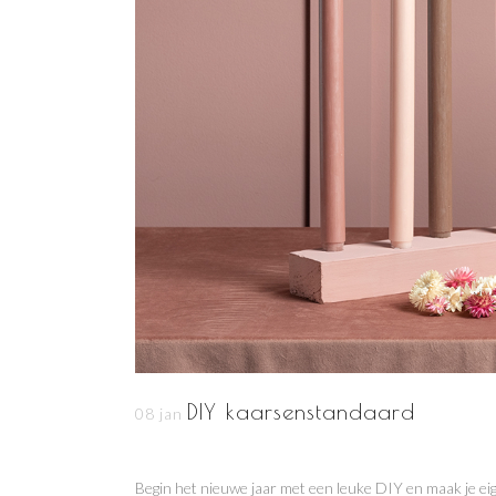
DIY kaarsenstandaard
08 jan
Begin het nieuwe jaar met een leuke DIY en maak je 