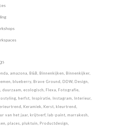
ces
ling
rkshops
rkspaces
gs
enda
amazona
B&B
Binnenkijken
Binnenkijker
oemen
blueberry
Brave Ground
DDW
Design
y
duurzaam
ecologisch
Flexa
Fotografie
tostyling
herfst
Inspiratie
Instagram
Interieur
erieurtrend
Keramiek
Kerst
kleurtrend
ur van het jaar
krijtverf
lab-paint
marrakesh
sen
places
pluktuin
Productdesign