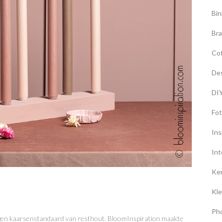
Bin
Br
Co
De
DI
Fot
Ins
Int
Ke
Kle
Ph
eigen kaarsenstandaard van resthout. BloomInspiration maakte