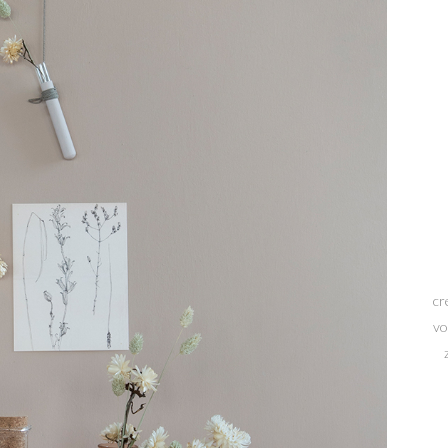
cr
vo