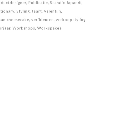
oductdesigner
Publicatie
Scandic Japandi
ationary
Styling
taart
Valentijn
gan cheesecake
verfkleuren
verkoopstyling
orjaar
Workshops
Workspaces