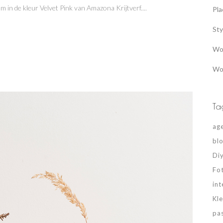
in de kleur Velvet Pink van Amazona Krijtverf....
Pla
Sty
Wo
Wo
Ta
ag
bl
Di
Fo
int
Kle
pa